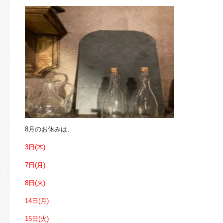
8月のお休みは、
3日(木
)
7日(月
)
8日(火
)
14日(月
)
15日(火
)